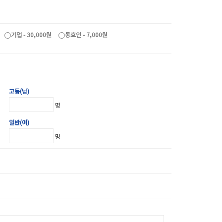
기업 - 30,000원
동호인 - 7,000원
고등(남)
명
일반(여)
명