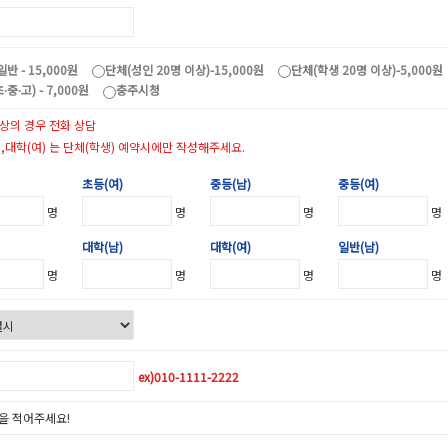
일반 - 15,000원
단체(성인 20명 이상)-15,000원
단체(학생 20명 이상)-5,000원
∙중∙고) - 7,000원
충주시청
이상의 경우 전화 상담
),대학(여) 는 단체(학생) 예약시에만 작성해주세요.
초등(여)
중등(남)
중등(여)
명
명
명
명
대학(남)
대학(여)
일반(남)
명
명
명
명
ex)010-1111-2222
을 적어주세요!