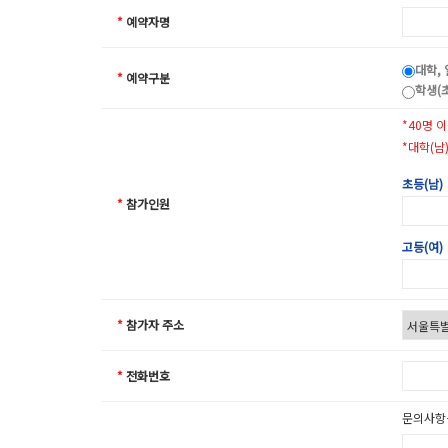
*
예약자명
대학, 
*
예약구분
학생(초
*40명 
*대학(남
초등(남)
*
참가인원
고등(여)
*
참가자 주소
*
전화번호
문의사항