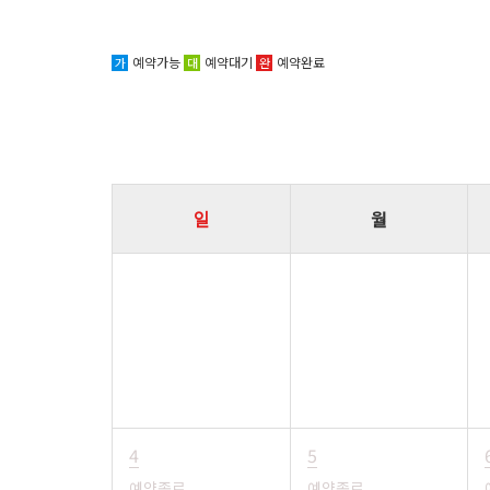
예약가능
예약대기
예약완료
가
대
완
일
월
4
5
예약종료
예약종료