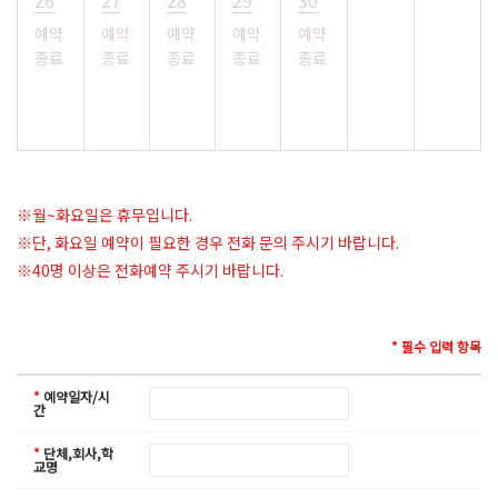
26
27
28
29
30
예약
예약
예약
예약
예약
종료
종료
종료
종료
종료
※월~화요일은 휴무입니다.
※단, 화요일 예약이 필요한 경우 전화 문의 주시기 바랍니다.
※40명 이상은 전화예약 주시기 바랍니다.
* 필수 입력 항목
*
예약일자/시
간
*
단체,회사,학
교명