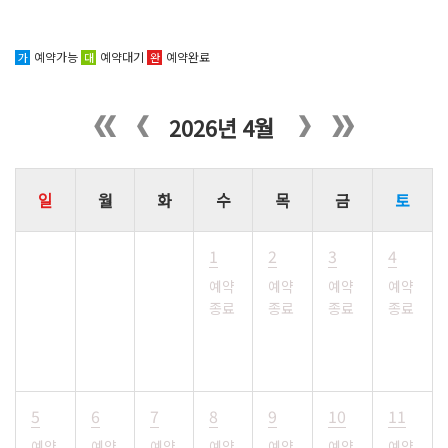
예약가능
예약대기
예약완료
가
대
완
2026년 4월
일
월
화
수
목
금
토
1
2
3
4
예약
예약
예약
예약
종료
종료
종료
종료
5
6
7
8
9
10
11
예약
예약
예약
예약
예약
예약
예약