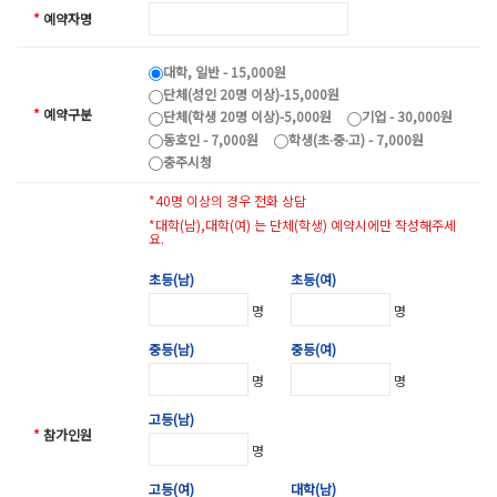
*
예약자명
대학, 일반 - 15,000원
단체(성인 20명 이상)-15,000원
*
예약구분
단체(학생 20명 이상)-5,000원
기업 - 30,000원
동호인 - 7,000원
학생(초∙중∙고) - 7,000원
충주시청
*40명 이상의 경우 전화 상담
*대학(남),대학(여) 는 단체(학생) 예약시에만 작성해주세
요.
초등(남)
초등(여)
명
명
중등(남)
중등(여)
명
명
고등(남)
*
참가인원
명
고등(여)
대학(남)