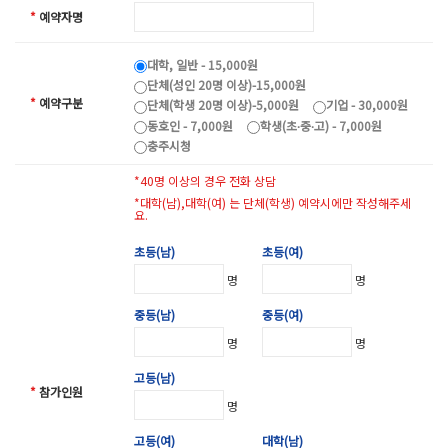
*
예약자명
대학, 일반 - 15,000원
단체(성인 20명 이상)-15,000원
*
예약구분
단체(학생 20명 이상)-5,000원
기업 - 30,000원
동호인 - 7,000원
학생(초∙중∙고) - 7,000원
충주시청
*40명 이상의 경우 전화 상담
*대학(남),대학(여) 는 단체(학생) 예약시에만 작성해주세
요.
초등(남)
초등(여)
명
명
중등(남)
중등(여)
명
명
고등(남)
*
참가인원
명
고등(여)
대학(남)