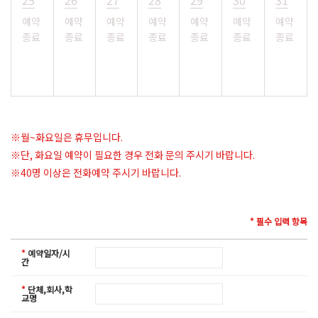
25
26
27
28
29
30
31
예약
예약
예약
예약
예약
예약
예약
종료
종료
종료
종료
종료
종료
종료
※월~화요일은 휴무입니다.
※단, 화요일 예약이 필요한 경우 전화 문의 주시기 바랍니다.
※40명 이상은 전화예약 주시기 바랍니다.
* 필수 입력 항목
*
예약일자/시
간
*
단체,회사,학
교명