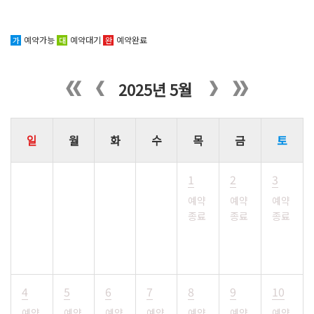
예약가능
예약대기
예약완료
가
대
완
2025년 5월
일
월
화
수
목
금
토
1
2
3
예약
예약
예약
종료
종료
종료
4
5
6
7
8
9
10
예약
예약
예약
예약
예약
예약
예약