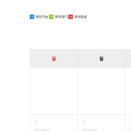
예약가능
예약대기
예약완료
가
대
완
일
월
2
3
예약종료
예약종료