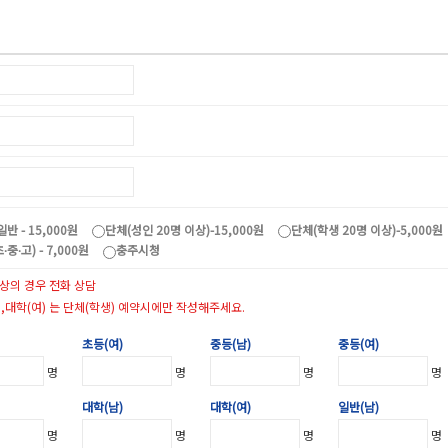
일반 - 15,000원
단체(성인 20명 이상)-15,000원
단체(학생 20명 이상)-5,000원
∙중∙고) - 7,000원
충주시청
이상의 경우 전화 상담
),대학(여) 는 단체(학생) 예약시에만 작성해주세요.
초등(여)
중등(남)
중등(여)
명
명
명
명
대학(남)
대학(여)
일반(남)
명
명
명
명