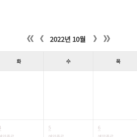
2022년 10월
화
수
목
4
5
6
예약종료
예약종료
예약종료