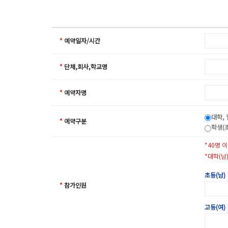
*
예약일자/시간
*
단체,회사,학교명
*
예약자명
대학, 
*
예약구분
학생(초
*40명 
*대학(남
초등(남)
*
참가인원
고등(여)